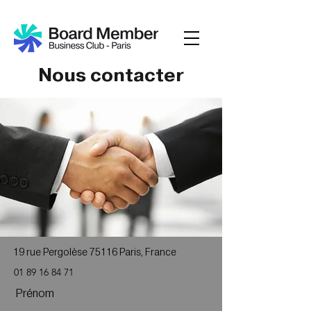
Nous contacter
19 rue Pergolèse 75116 Paris,
France
01 89 16 84 71
Prénom