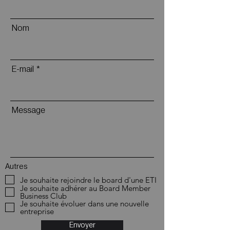
Nom
E-mail
Message
Autres
Je souhaite rejoindre le board d'une ETI
Je souhaite adhérer au Board Member
Business Club
Je souhaite évoluer dans une nouvelle
entreprise
Envoyer