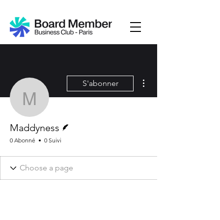
Plus d'actions
S'abonner
Maddyness
Écrivain
Maddyness
0 Abonné
0 Suivi