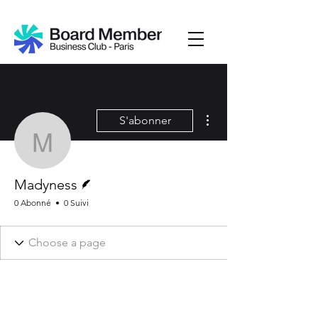
Plus d'actions
S'abonner
Madyness
Écrivain
Madyness
0 Abonné
0 Suivi