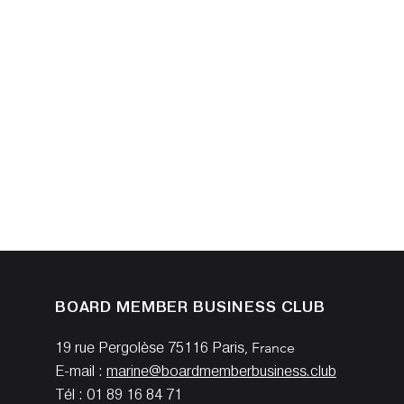
BOARD MEMBER BUSINESS CLUB
19 rue Pergolèse 75116 Paris
, France
E-mail :
marine@boardmemberbusiness.club
Tél : 01 89 16 84 71