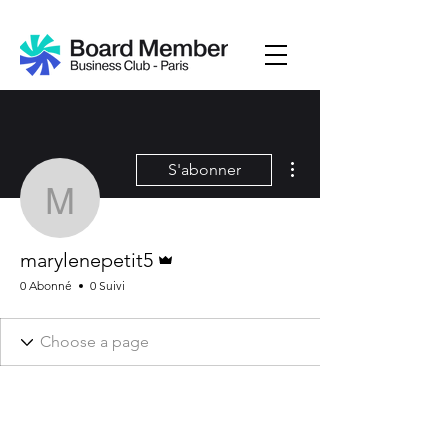
Plus d'actions
S'abonner
marylenepetit5
Administrateur
marylenepetit5
0 Abonné
0 Suivi