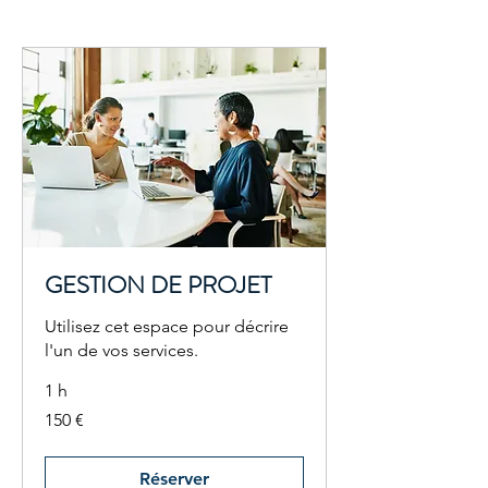
GESTION DE PROJET
Utilisez cet espace pour décrire
l'un de vos services.
1 h
150
150 €
euros
Réserver